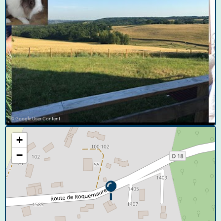
© Google User Content
+
−