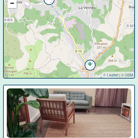
−
© Leaflet
|
©
OSM