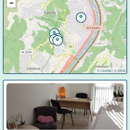
−
© Leaflet
|
©
OSM