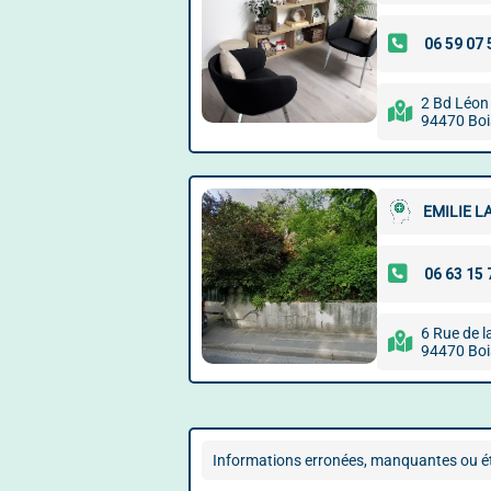
2 Bd Léon 
94470 Boi
EMILIE L
6 Rue de l
94470 Boi
Informations erronées, manquantes ou ét