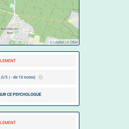
© Leaflet
|
©
OSM
LLEMENT
.0/5
|
- de 10 notes)
 SUR CE PSYCHOLOGUE
LLEMENT