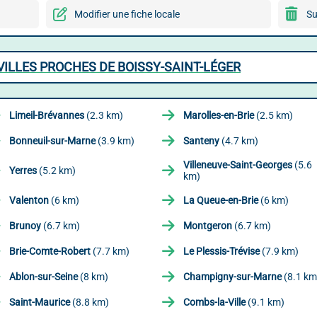
Modifier une fiche locale
Su
ILLES PROCHES DE BOISSY-SAINT-LÉGER
Limeil-Brévannes
(2.3 km)
Marolles-en-Brie
(2.5 km)
Bonneuil-sur-Marne
(3.9 km)
Santeny
(4.7 km)
Villeneuve-Saint-Georges
(5.6
Yerres
(5.2 km)
km)
Valenton
(6 km)
La Queue-en-Brie
(6 km)
Brunoy
(6.7 km)
Montgeron
(6.7 km)
Brie-Comte-Robert
(7.7 km)
Le Plessis-Trévise
(7.9 km)
Ablon-sur-Seine
(8 km)
Champigny-sur-Marne
(8.1 km
Saint-Maurice
(8.8 km)
Combs-la-Ville
(9.1 km)