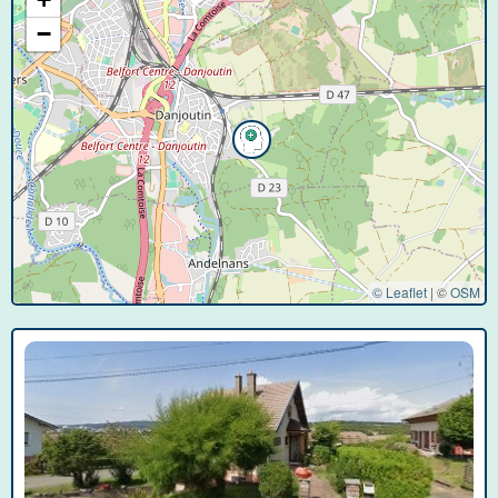
−
© Leaflet
|
©
OSM