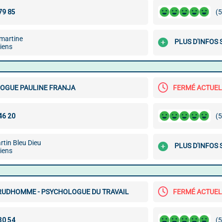
(5
martine
PLUS D'INFOS
iens
OGUE PAULINE FRANJA
FERMÉ ACTUE
(5
tin Bleu Dieu
PLUS D'INFOS
iens
RUDHOMME - PSYCHOLOGUE DU TRAVAIL
FERMÉ ACTUE
(5