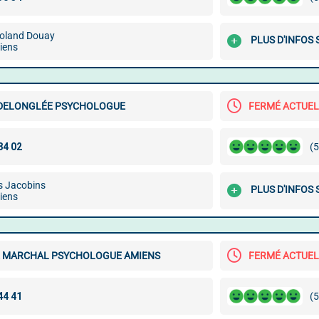
oland Douay
PLUS D'INFOS
iens
DELONGLÉE PSYCHOLOGUE
FERMÉ ACTUE
(5
s Jacobins
PLUS D'INFOS
iens
E MARCHAL PSYCHOLOGUE AMIENS
FERMÉ ACTUE
(5