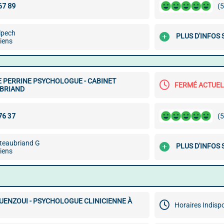
(5
lpech
PLUS D'INFOS
iens
 PERRINE PSYCHOLOGUE - CABINET
FERMÉ ACTUE
BRIAND
(5
teaubriand G
PLUS D'INFOS
iens
UENZOUI - PSYCHOLOGUE CLINICIENNE À
Horaires Indisp