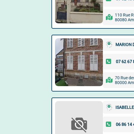
110 Rue R
80080 Am
MARION 
70 Rue de
80000 Am
ISABELL