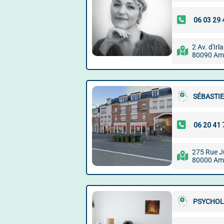
2 Av. d'Irl
80090 Am
SÉBASTI
275 Rue J
80000 Am
PSYCHOL