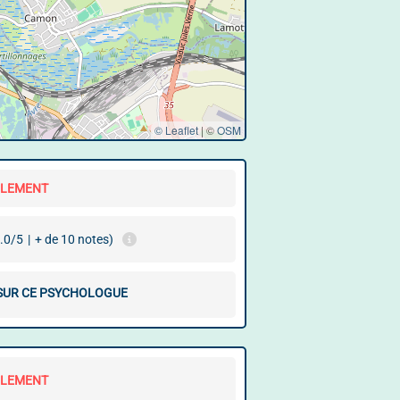
© Leaflet
|
©
OSM
LLEMENT
.0/5
|
+ de 10 notes)
 SUR CE PSYCHOLOGUE
LLEMENT