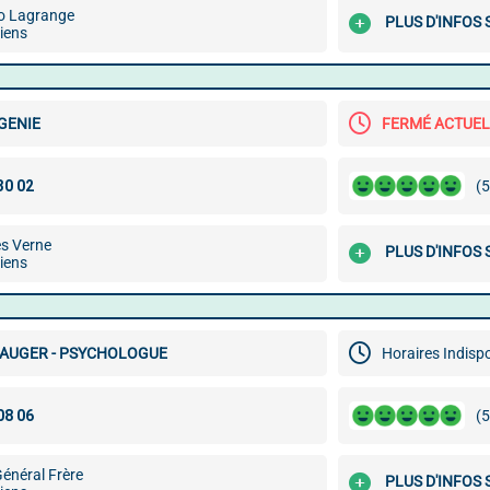
o Lagrange
PLUS D'INFOS
iens
GENIE
FERMÉ ACTUE
(5
es Verne
PLUS D'INFOS
iens
 AUGER - PSYCHOLOGUE
Horaires Indisp
(5
énéral Frère
PLUS D'INFOS