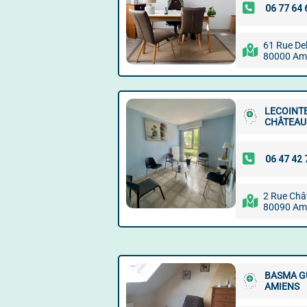
61 Rue De
80000 Am
LECOINTE
CHÂTEAU
2 Rue Châ
80090 Am
BASMA G
AMIENS