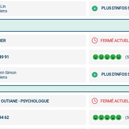
 Lin
PLUS D'INFOS
iens
IER
FERMÉ ACTUE
(5
int-Simon
PLUS D'INFOS
iens
 OUTIANE - PSYCHOLOGUE
FERMÉ ACTUE
(5