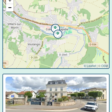
−
© Leaflet
|
©
OSM