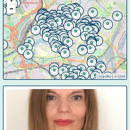
−
© Leaflet
|
©
OSM