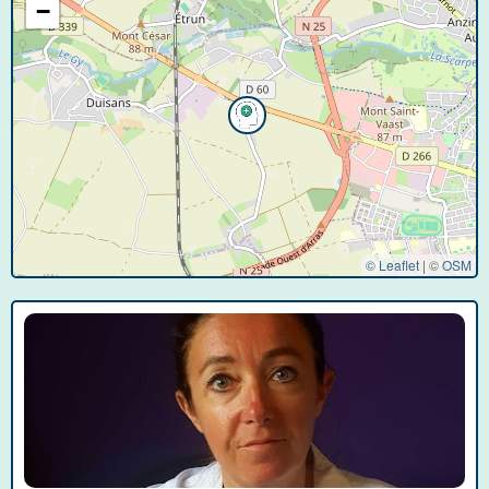
−
© Leaflet
|
©
OSM