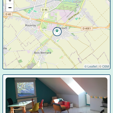
−
© Leaflet
|
©
OSM