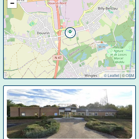
−
© Leaflet
|
©
OSM