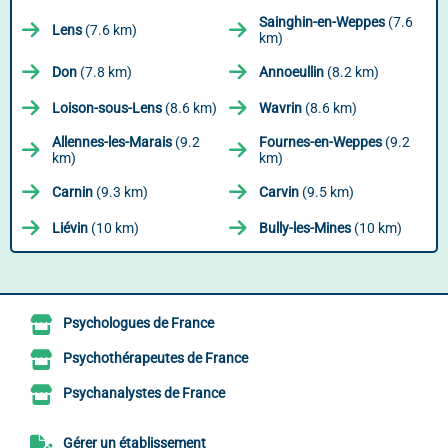
Sainghin-en-Weppes
(7.6
Lens
(7.6 km)
km)
Don
(7.8 km)
Annoeullin
(8.2 km)
Loison-sous-Lens
(8.6 km)
Wavrin
(8.6 km)
Allennes-les-Marais
(9.2
Fournes-en-Weppes
(9.2
km)
km)
Carnin
(9.3 km)
Carvin
(9.5 km)
Liévin
(10 km)
Bully-les-Mines
(10 km)
Psychologues de France
Psychothérapeutes de France
Psychanalystes de France
Gérer un établissement