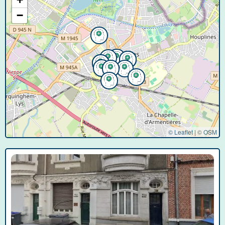
−
© Leaflet
|
©
OSM