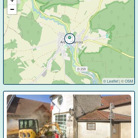
−
© Leaflet
|
©
OSM