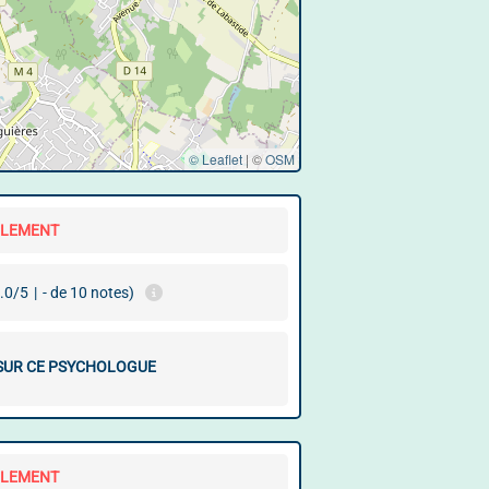
© Leaflet
|
©
OSM
LLEMENT
.0/5
|
- de 10 notes)
 SUR CE PSYCHOLOGUE
LLEMENT