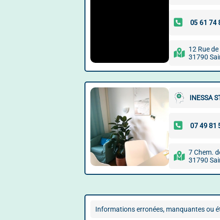
12 Rue de
31790 Sai
INESSA 
7 Chem. d
31790 Sai
Informations erronées, manquantes ou ét