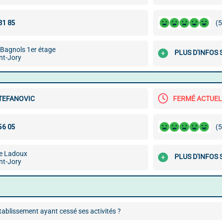
(5
 Bagnols 1er étage
PLUS D'INFOS
nt-Jory
STEFANOVIC
FERMÉ ACTUE
(5
e Ladoux
PLUS D'INFOS
nt-Jory
ablissement ayant cessé ses activités ?