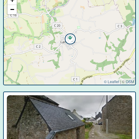
−
© Leaflet
|
©
OSM