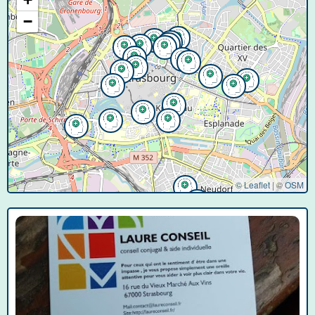
−
© Leaflet
|
©
OSM